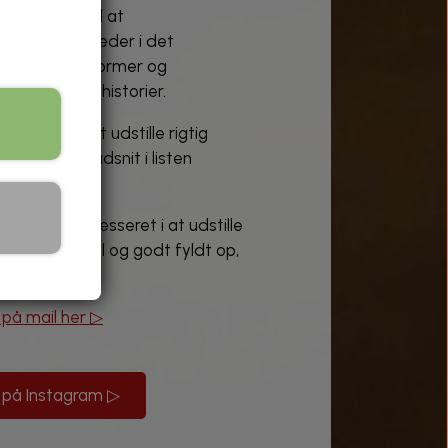
 af lysten til at
l at se muligheder i det
 lade farver, former og
e deres egne historier.
tore glæde at udstille rigtig
an læse et udsnit i listen
vis I er interesseret i at udstille
deren er travl og godt fyldt op,
ænge 😀.
 på mail her ▷
 på Instagram ▷