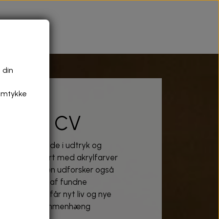
 din
samtykke
 + mit CV
er bredt, både i udtryk og
rbejder primært med akrylfarver
og masonit, men udforsker også
installationer af fundne
g sager, der får nyt liv og nye
 kunstnerisk sammenhæng