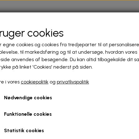
bruger cookies
r egne cookies og cookies fra tredjeparter til at personalisere
levelse, til markedsføring og til at undersøge, hvordan vores
ide anvendes af besøgende. Du kan altid tilbagekalde dit 
rykke på linket 'Cookies' nederst på siden.
Om mig
e i vores
cookiepolitik
og
privatlivspolitik
Mit arbejde spænd
Nødvendige cookies
materialer. Jeg a
på lærred, papir 
Funktionelle cookies
collage og skaber 
genstande – ting o
Statistik cookies
fortællinger i en