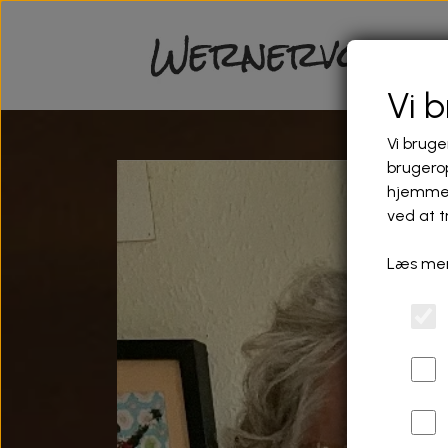
Vi 
Vi bruge
brugerop
hjemmes
ved at t
Læs mer