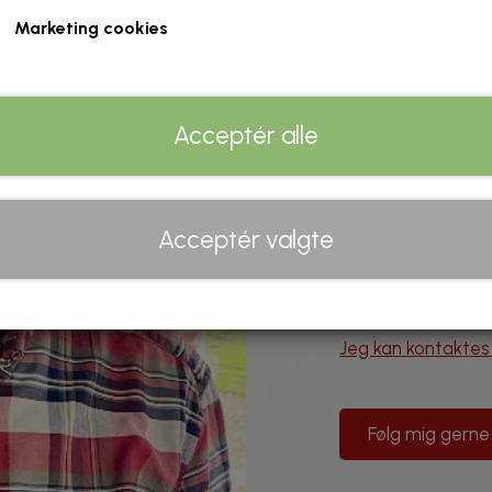
Min kunst er præget
Marketing cookies
eksperimentere, ti
oversete og til at
materialer fortæll
Acceptér alle
Jeg har haft den s
mange steder. Du k
nedenfor.
Acceptér valgte
Kontakt mig gerne h
mine værker. Kalen
så vent ikke for l
Jeg kan kontaktes
Følg mig gerne