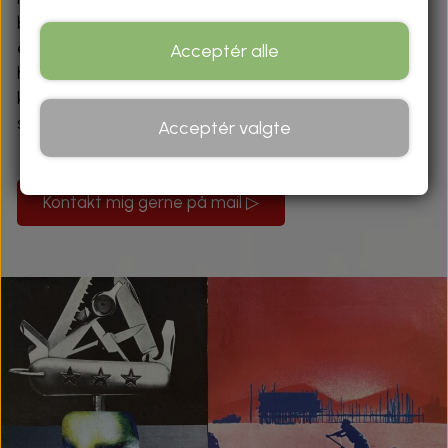
bruger dem generøst og sanseligt, så de skaber liv,
energi og stemning. Lag på lag vokser billederne frem,
Acceptér alle
hvor spor af det underliggende giver dybde og
karakter, og hvor det intuitive og det bearbejdede
smelter sammen i et levende udtryk.
Acceptér valgte
Kontakt mig gerne på mail ▷