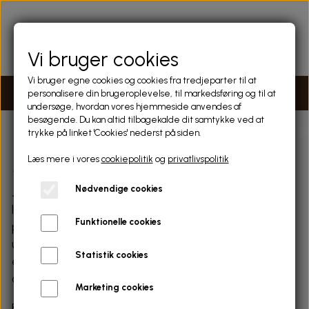
Vi bruger cookies
Vi bruger egne cookies og cookies fra tredjeparter til at
personalisere din brugeroplevelse, til markedsføring og til at
undersøge, hvordan vores hjemmeside anvendes af
besøgende. Du kan altid tilbagekalde dit samtykke ved at
trykke på linket 'Cookies' nederst på siden.
Malerier
Læs mere i vores
cookiepolitik
og
privatlivspolitik
Nødvendige cookies
Jeg arbejder med maleri i både olie og akryl, ofte på
lærred og masonit, og nogle gange bygger jeg videre
Funktionelle cookies
på collager, som danner udgangspunkt for nye lag og
udtryk. Mine værker opstår i en fri og
Statistik cookies
eksperimenterende proces, hvor forskellige teknikker
og materialer får lov til at mødes.
Marketing cookies
Farverne spiller en central rolle i mine malerier – jeg