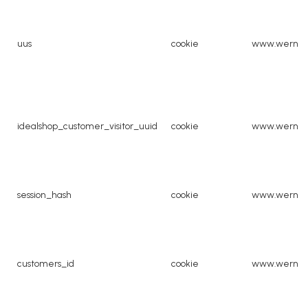
uus
cookie
www.werner
idealshop_customer_visitor_uuid
cookie
www.werner
session_hash
cookie
www.werner
customers_id
cookie
www.werner