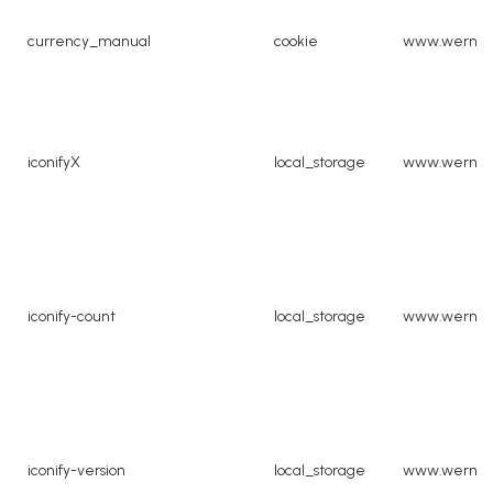
currency_manual
cookie
www.werner
iconifyX
local_storage
www.werner
iconify-count
local_storage
www.werner
iconify-version
local_storage
www.werner