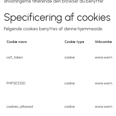
anvisningerne tilhørende den browser du benytter.
Specificering af cookies
Følgende cookies benyttes af denne hjemmeside.
Cookie navn
Cookie type
Virksomhed
csrf_token
cookie
www.werner
PHPSESSID
cookie
www.werner
cookies_allowed
cookie
www.werner