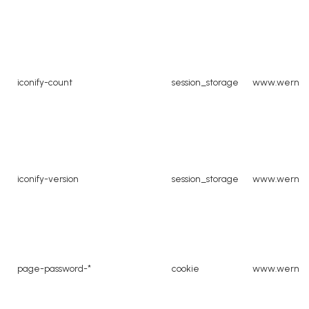
iconify-count
session_storage
www.werner
iconify-version
session_storage
www.werner
page-password-*
cookie
www.werner