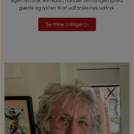
egen historie. Min kunst handler om nysgerrighed,
glæde og lysten til at udforske nye udtryk.
Se mine collager ▷