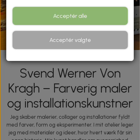
Acceptér alle
Acceptér valgte
Svend Werner Von
Kragh – Farverig maler
og installationskunstner
Jeg skaber malerier, collager og installationer fyldt
med farver, form og eksperimenter. I mit atelier leger
jeg med materialer og ideer, hvor hvert værk får sin